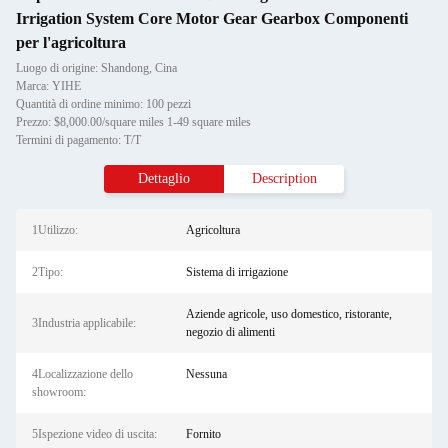
Irrigation System Core Motor Gear Gearbox Componenti
per l'agricoltura
Luogo di origine: Shandong, Cina
Marca: YIHE
Quantità di ordine minimo: 100 pezzi
Prezzo: $8,000.00/square miles 1-49 square miles
Termini di pagamento: T/T
Dettaglio
Description
1Utilizzo:
Agricoltura
2Tipo:
Sistema di irrigazione
Aziende agricole, uso domestico, ristorante,
3Industria applicabile:
negozio di alimenti
4Localizzazione dello
Nessuna
showroom:
5Ispezione video di uscita:
Fornito