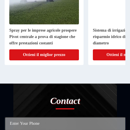
Spray per le imprese agricole prospere
Sistema di irrigazion
Pivot centrale a prova di stagione che
risparmio idrico di 30
offre prestazioni costanti
diametro
Ottieni il miglior prezzo
Ottieni il mi
Contact