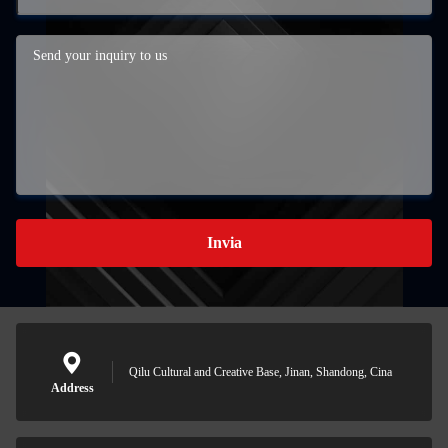
Invia
Qilu Cultural and Creative Base, Jinan, Shandong, Cina
Address