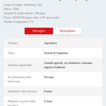
Luogo di origine: Shandong, Cina
Marca: YIHE
Quantità di ordine minimo: 100 pezzi
Prezzo: $8,000.00/square miles 1-49 square miles
Termini di pagamento: T/T
Dettaglio
Description
1Utilizzo:
Agricoltura
2Tipo:
Sistema di irrigazione
Aziende agricole, uso domestico, ristorante,
3Industria applicabile:
negozio di alimenti
4Localizzazione dello
Nessuna
showroom:
5Ispezione video di uscita:
Fornito
6Rapporto di prova della
Fornito
macchina: