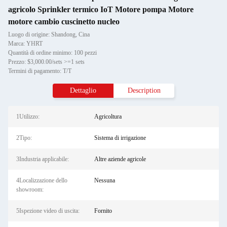
agricolo Sprinkler termico IoT Motore pompa Motore
motore cambio cuscinetto nucleo
Luogo di origine: Shandong, Cina
Marca: YHRT
Quantità di ordine minimo: 100 pezzi
Prezzo: $3,000.00/sets >=1 sets
Termini di pagamento: T/T
Dettaglio
Description
1Utilizzo:
Agricoltura
2Tipo:
Sistema di irrigazione
3Industria applicabile:
Altre aziende agricole
4Localizzazione dello
Nessuna
showroom:
5Ispezione video di uscita:
Fornito