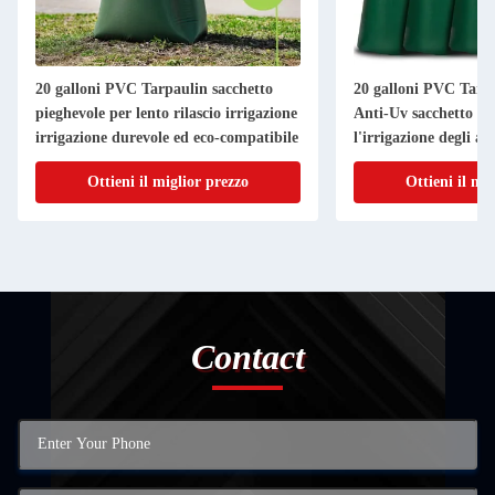
20 galloni PVC Tarpaulin sacchetto
20 galloni PVC Tarpa
pieghevole per lento rilascio irrigazione
Anti-Uv sacchetto di 
irrigazione durevole ed eco-compatibile
l'irrigazione degli ar
irrigazione di irrigaz
Ottieni il miglior prezzo
Ottieni il mi
Contact