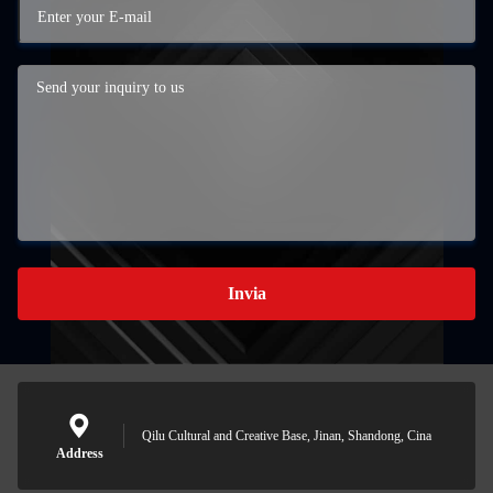
Invia
Qilu Cultural and Creative Base, Jinan, Shandong, Cina
Address