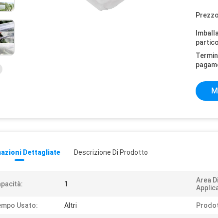
Prezzo
Imball
partico
Termini
pagam
M
azioni Dettagliate
Descrizione Di Prodotto
Area D
pacità:
1
Applic
empo Usato:
Altri
Prodot