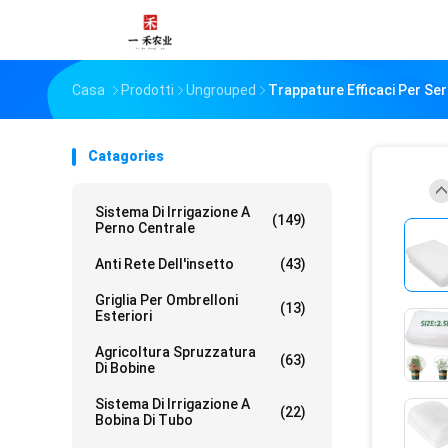
Casa
Prodotti
Ungrouped
Trappature Efficaci Per Ser
Catagories
Sistema Di Irrigazione A
(149)
Perno Centrale
Anti Rete Dell'insetto
(43)
Griglia Per Ombrelloni
(13)
Esteriori
Agricoltura Spruzzatura
(63)
Di Bobine
Sistema Di Irrigazione A
(22)
Bobina Di Tubo