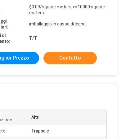
$0.09/square meters >=10000 square
:
meters
aggi
imballaggio in cassa di legno
lari:
 di
T/T
ento:
iglior Prezzo
Contatto
i
Altri
azione:
to:
Trappole