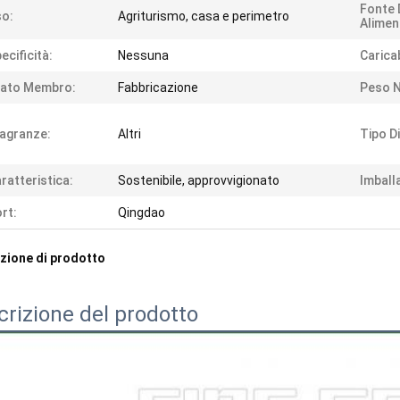
Fonte 
o:
Agriturismo, casa e perimetro
Alimen
ecificità:
Nessuna
Carica
tato Membro:
Fabbricazione
Peso N
agranze:
Altri
Tipo D
ratteristica:
Sostenibile, approvvigionato
Imball
rt:
Qingdao
zione di prodotto
crizione del prodotto