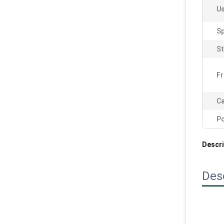
Us
Sp
S
Fr
Ca
Po
Descri
Des