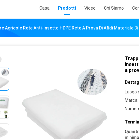
Casa
Prodotti
Video
Chi Siamo
Con
re Agricole Rete Anti-Insetto HDPE Rete A Prova Di Afidi Materiale Di 
Trappa
insett
a prov
Dettagl
Luogo d
Marca:
Numero
Termin
Quantit
minimo