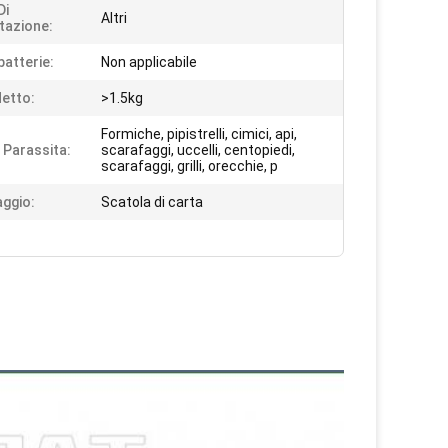
Di
Altri
tazione:
batterie:
Non applicabile
etto:
>1.5kg
Formiche, pipistrelli, cimici, api,
i Parassita:
scarafaggi, uccelli, centopiedi,
scarafaggi, grilli, orecchie, p
aggio:
Scatola di carta