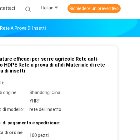
Italian
tattaci
Richiedere un preventivo
Rete A Prova Di Insetti
ture efficaci per serre agricole Rete anti-
o HDPE Rete a prova di afidi Materiale di rete
a di insetti
i:
i origine:
Shandong, Cina
YHRT
 di modello:
rete dell'insetto
i di pagamento e spedizione:
à di ordine
100 pezzi
: