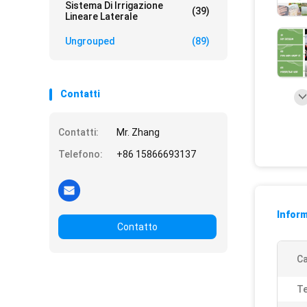
Sistema Di Irrigazione
(39)
Lineare Laterale
Ungrouped
(89)
Contatti
Contatti:
Mr. Zhang
Telefono:
+86 15866693137
Inform
Contatto
Ca
T