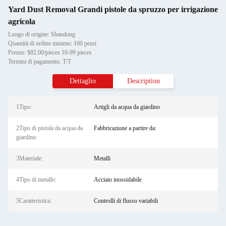
Yard Dust Removal Grandi pistole da spruzzo per irrigazione
agricola
Luogo di origine: Shandong
Quantità di ordine minimo: 100 pezzi
Prezzo: $82.00/pieces 10-99 pieces
Termini di pagamento: T/T
Dettaglio
Description
1Tipo:
Artigli da acqua da giardino
2Tipo di pistola da acqua da
Fabbricazione a partire da:
giardino:
3Materiale:
Metalli
4Tipo di metallo:
Acciaio inossidabile
5Caratteristica:
Controlli di flusso variabili