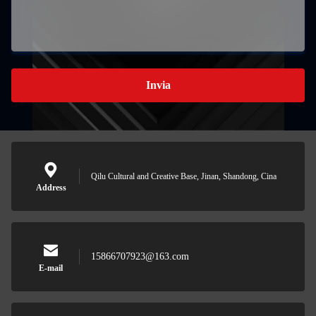
Invia
Qilu Cultural and Creative Base, Jinan, Shandong, Cina
Address
15866707923@163.com
E-mail